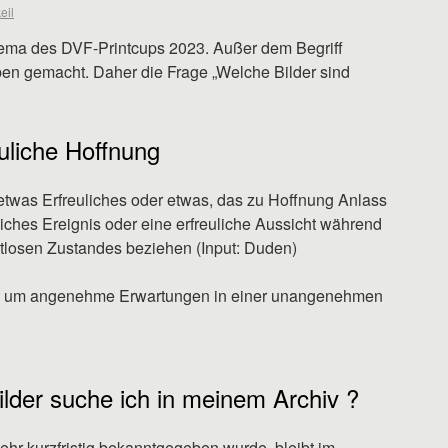
eil
 Thema des DVF-Printcups 2023. Außer dem Begriff
ben gemacht. Daher die Frage „Welche Bilder sind
uliche Hoffnung
“etwas Erfreuliches oder etwas, das zu Hoffnung Anlass
uliches Ereignis oder eine erfreuliche Aussicht während
stlosen Zustandes beziehen (Input: Duden)
gt, um angenehme Erwartungen in einer unangenehmen
ilder suche ich in meinem Archiv ?
r kurzfristig bekanntgegeben wurde, bleibt im