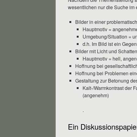
wesentlichen nur die Suche im e
Bilder in einer problemati
Hauptmotiv = angenehm
Umgebung/Situation = 
d.h. Im Bild ist ein Ge
Bilder mit Licht und Schatten
Hauptmotiv = hell, ang
Hoffnung bei gesellschaftli
Hoffnung bei Problemen ein
Gestaltung zur Betonung des
Kalt-/Warmkontrast der 
(angenehm)
.
Ein Diskussionspapie