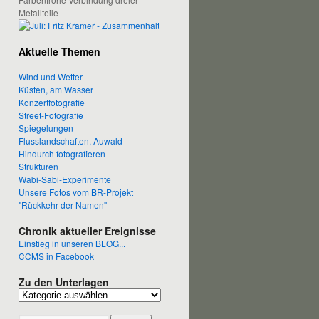
Metallteile
Aktuelle Themen
Wind und Wetter
Küsten, am Wasser
Konzertfotografie
Street-Fotografie
Spiegelungen
Flusslandschaften, Auwald
Hindurch fotografieren
Strukturen
Wabi-Sabi-Experimente
Unsere Fotos vom BR-Projekt
"Rückkehr der Namen"
Chronik aktueller Ereignisse
Einstieg in unseren BLOG...
CCMS in Facebook
Zu den Unterlagen