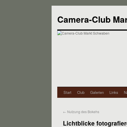
Camera-Club Ma
Start
Club
Galerien
Links
N
←
Nutzung des Bokehs
Lichtblicke fotografi