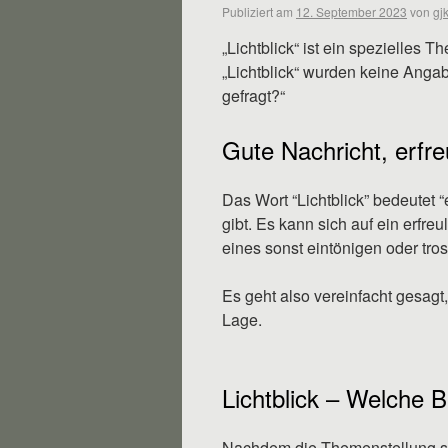
Publiziert am
12. September 2023
von
gjk
„Lichtblick“ ist ein spezielles
„Lichtblick“ wurden keine Anga
gefragt?“
Gute Nachricht, erfre
Das Wort “Lichtblick” bedeutet 
gibt. Es kann sich auf ein erfre
eines sonst eintönigen oder tro
Es geht also vereinfacht gesa
Lage.
Lichtblick – Welche B
Nachdem die Themenstellung seh