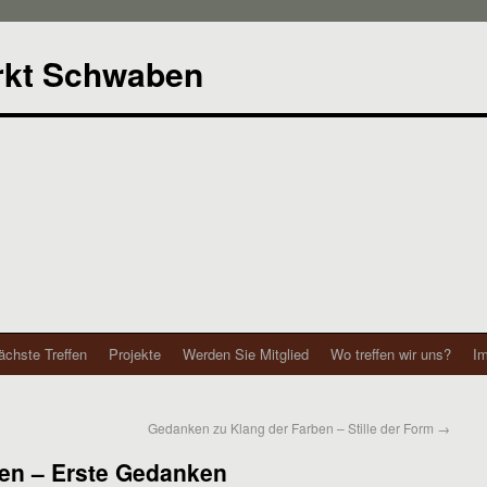
rkt Schwaben
ächste Treffen
Projekte
Werden Sie Mitglied
Wo treffen wir uns?
I
Gedanken zu Klang der Farben – Stille der Form
→
eren – Erste Gedanken