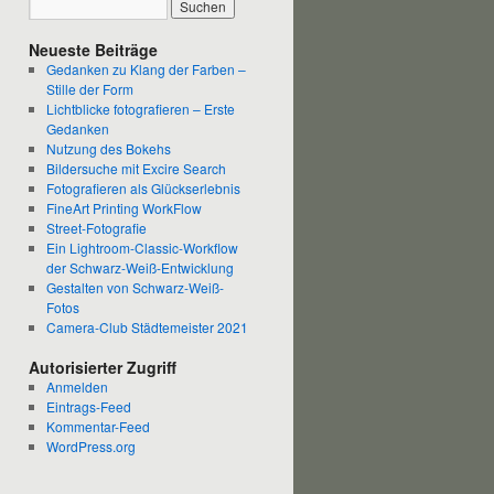
Neueste Beiträge
Gedanken zu Klang der Farben –
Stille der Form
Lichtblicke fotografieren – Erste
Gedanken
Nutzung des Bokehs
Bildersuche mit Excire Search
Fotografieren als Glückserlebnis
FineArt Printing WorkFlow
Street-Fotografie
Ein Lightroom-Classic-Workflow
der Schwarz-Weiß-Entwicklung
Gestalten von Schwarz-Weiß-
Fotos
Camera-Club Städtemeister 2021
Autorisierter Zugriff
Anmelden
Eintrags-Feed
Kommentar-Feed
WordPress.org