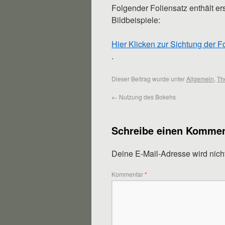
Folgender Foliensatz enthält 
Bildbeispiele:
Hier Klicken zur Sichtung der F
.
Dieser Beitrag wurde unter
Allgemein
,
Th
←
Nutzung des Bokehs
Schreibe einen Kommen
Deine E-Mail-Adresse wird nicht 
Kommentar
*