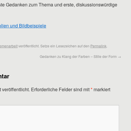
erste Gedanken zum Thema und erste, diskussionswürdige
olien und Bildbeispiele
emenarbeit
veröffentlicht. Setze ein Lesezeichen auf den
Permalink
.
Gedanken zu Klang der Farben – Stille der Form
→
tar
veröffentlicht.
Erforderliche Felder sind mit
*
markiert