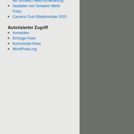
der Schwarz-Weiß-Entwicklung
Gestalten von Schwarz-Weiß-
Fotos
Camera-Club Städtemeister 2021
Autorisierter Zugriff
Anmelden
Eintrags-Feed
Kommentar-Feed
WordPress.org