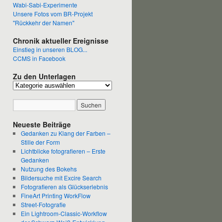
Wabi-Sabi-Experimente
Unsere Fotos vom BR-Projekt
"Rückkehr der Namen"
Chronik aktueller Ereignisse
Einstieg in unseren BLOG...
CCMS in Facebook
Zu den Unterlagen
Neueste Beiträge
Gedanken zu Klang der Farben –
Stille der Form
Lichtblicke fotografieren – Erste
Gedanken
Nutzung des Bokehs
Bildersuche mit Excire Search
Fotografieren als Glückserlebnis
FineArt Printing WorkFlow
Street-Fotografie
Ein Lightroom-Classic-Workflow