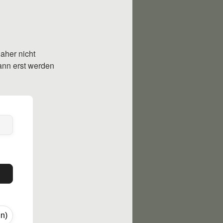
aher nicht
ann erst werden
n)