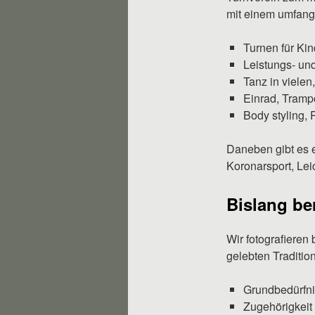
mit einem umfang
Turnen für Ki
Leistungs- un
Tanz in vielen
Einrad, Tramp
Body styling, 
Daneben gibt es e
Koronarsport, Lei
Bislang ber
Wir fotografieren
gelebten Traditio
Grundbedürfni
Zugehörigkeit 