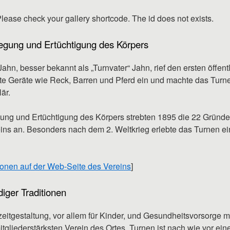
Please check your gallery shortcode. The id does not exists.
gung und Ertüchtigung des Körpers
ahn, besser bekannt als „Turnvater“ Jahn, rief den ersten öffent
rte Geräte wie Reck, Barren und Pferd ein und machte das Turne
är.
ng und Ertüchtigung des Körpers strebten 1895 die 22 Gründe
ns an. Besonders nach dem 2. Weltkrieg erlebte das Turnen e
onen auf der Web-Seite des Vereins
]
diger Traditionen
zeitgestaltung, vor allem für Kinder, und Gesundheitsvorsorge
tgliederstärksten Verein des Ortes. Turnen ist nach wie vor ei