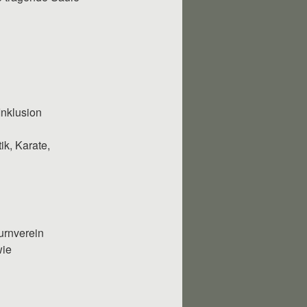
Inklusion
k, Karate,
urnverein
wie