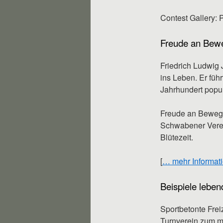
Contest Gallery: 
Freude an Bewe
Friedrich Ludwig J
ins Leben. Er füh
Jahrhundert popul
Freude an Bewegu
Schwabener Verei
Blütezeit.
[
… mehr Informati
Beispiele leben
Sportbetonte Frei
Turnverein zum mi