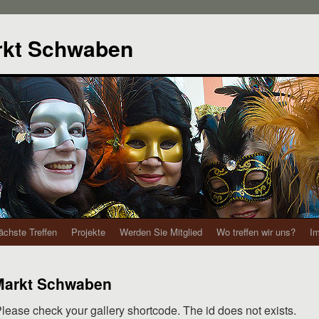
rkt Schwaben
ächste Treffen
Projekte
Werden Sie Mitglied
Wo treffen wir uns?
I
Markt Schwaben
Please check your gallery shortcode. The id does not exists.