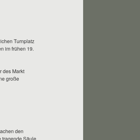
lichen Turnplatz
n im frühen 19.
r des Markt
ine große
 machen den
ne tragende Säule