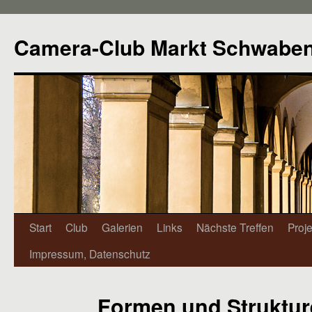
Camera-Club Markt Schwabe
Start
Club
Galerien
Links
Nächste Treffen
Proj
Impressum, Datenschutz
Formen und Struktu