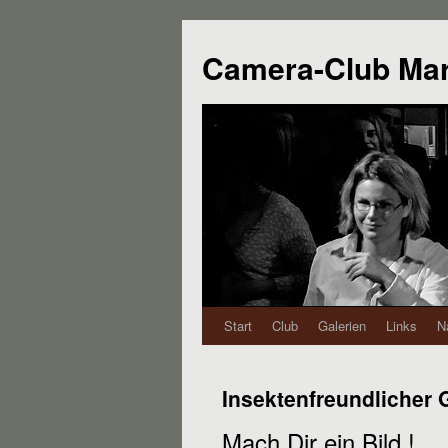
Camera-Club Ma
Start
Club
Galerien
Links
N
Insektenfreundlicher 
Mach Dir ein Bild !