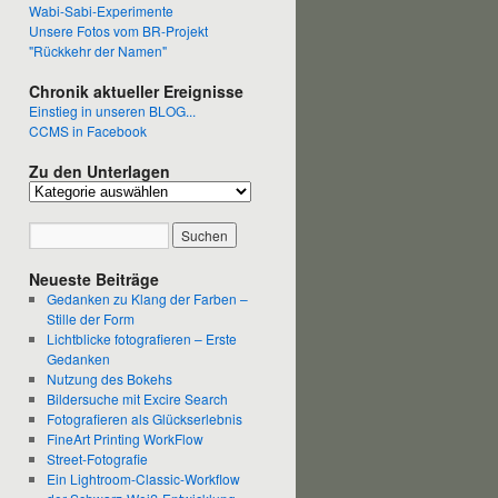
Wabi-Sabi-Experimente
Unsere Fotos vom BR-Projekt
"Rückkehr der Namen"
Chronik aktueller Ereignisse
Einstieg in unseren BLOG...
CCMS in Facebook
Zu den Unterlagen
Neueste Beiträge
Gedanken zu Klang der Farben –
Stille der Form
Lichtblicke fotografieren – Erste
Gedanken
Nutzung des Bokehs
Bildersuche mit Excire Search
Fotografieren als Glückserlebnis
FineArt Printing WorkFlow
Street-Fotografie
Ein Lightroom-Classic-Workflow