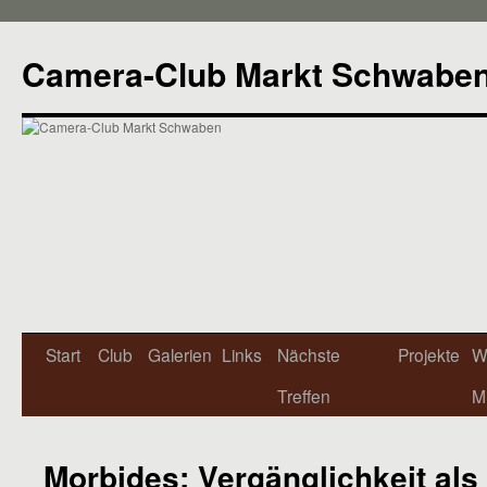
Camera-Club Markt Schwabe
Start
Club
Galerien
Links
Nächste
Projekte
W
Treffen
Mi
Morbides: Vergänglichkeit als