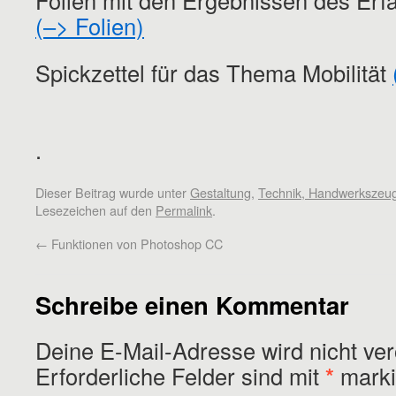
Folien mit den Ergebnissen des Er
(–> Folien)
Spickzettel für das Thema Mobilität
.
Dieser Beitrag wurde unter
Gestaltung
,
Technik, Handwerkszeu
Lesezeichen auf den
Permalink
.
←
Funktionen von Photoshop CC
Schreibe einen Kommentar
Deine E-Mail-Adresse wird nicht verö
Erforderliche Felder sind mit
*
marki