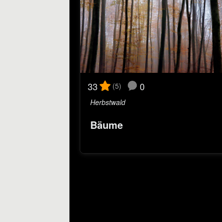
0
33
(5)
Herbstwald
Bäume