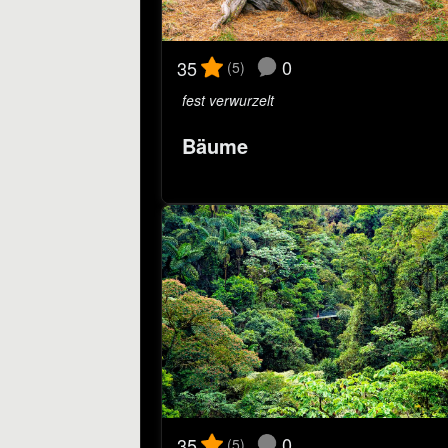
0
35
(5)
fest verwurzelt
Bäume
0
35
(5)