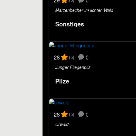
29
Märzenbecher im lichten Wald
Sonstiges
0
28
(5)
Junger Fliegenpilz
Pilze
0
28
(5)
Urwald