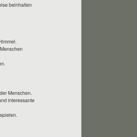
eise beinhalten
 Himmel.
r Menschen
en.
oder Menschen.
nd interessante
spielen.