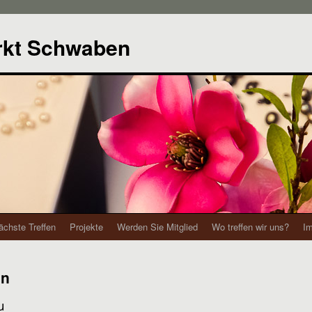
rkt Schwaben
ächste Treffen
Projekte
Werden Sie Mitglied
Wo treffen wir uns?
I
en
u