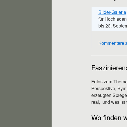
Bilder-Galerie
für Hochladen 
bis 23. Septe
Kommentare 
Faszinieren
Fotos zum Thema 
Perspektive, Symm
erzeugten Spiegel
real, und was ist
Wo finden w