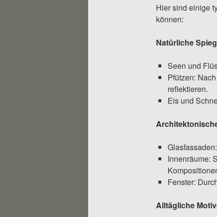
Hier sind einige t
können:
Natürliche Spie
Seen und Flüs
Pfützen: Nach
reflektieren.
Eis und Schne
Architektonisch
Glasfassaden
Innenräume: S
Kompositione
Fenster: Durch
Alltägliche Moti