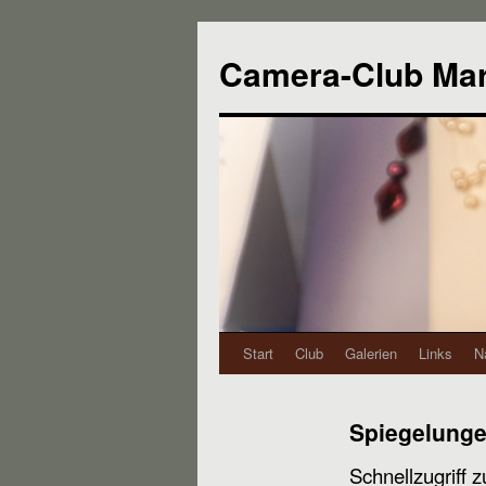
Camera-Club Ma
Start
Club
Galerien
Links
N
Spiegelung
Schnellzugriff z