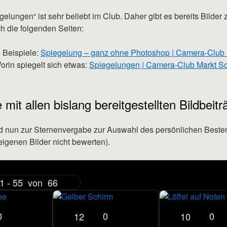
lungen“ ist sehr beliebt im Club. Daher gibt es bereits Bilder
h die folgenden Seiten:
e Beispiele:
Spiegelung – ganz ohne Photoshop | Camera-Club
rin spiegelt sich etwas:
Spiegelungen | Camera-Club Markt 
e mit allen bislang bereitgestellten Bildbeit
d nun zur Sternenvergabe zur Auswahl des persönlichen Besten 
igenen Bilder nicht bewerten).
1 - 55
von
66
0
0
0
12
10