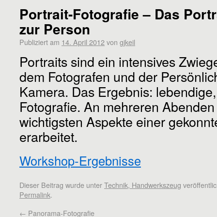
Portrait-Fotografie – Das Port
zur Person
Publiziert am
14. April 2012
von
gjkeil
Portraits sind ein intensives Zwie
dem Fotografen und der Persönlich
Kamera. Das Ergebnis: lebendige,
Fotografie. An mehreren Abenden
wichtigsten Aspekte einer gekonnte
erarbeitet.
Workshop-Ergebnisse
Dieser Beitrag wurde unter
Technik, Handwerkszeug
veröffentli
Permalink
.
←
Panorama-Fotografie